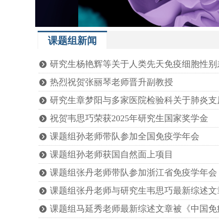
课题组新闻
研究生杨艳辉等关于人类先天免疫细胞性别差异研究
뀹
热烈祝贺张丽琴老师晋升副教授
뀹
研究生章梦阳与多家医院检验科关于肺炎支原体流
뀹
祝贺韦思巧荣获2025年研究生国家奖学金
뀹
课题组孙老师带队参加全国免疫学年会
뀹
课题组孙老师获国自然面上项目
뀹
课题组张丹老师带队参加浙江省免疫学年会
뀹
课题组张丹老师与研究生韦思巧最新综述文章被《G
뀹
课题组马延秀老师最新综述文章被《中国免
뀹