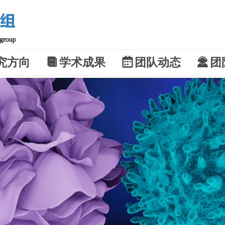
究方向
뀴
学术成果
녀
团队动态
끤
团