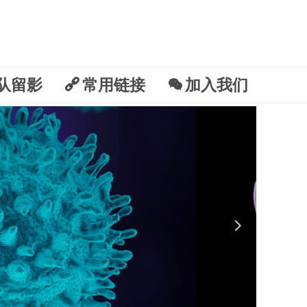
队留影
끑
常用链接
너
加入我们
넲