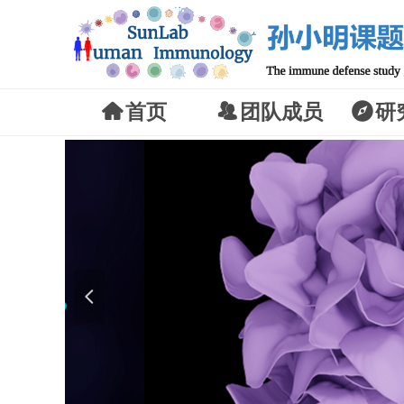
낀
首页
뀡
团队成员
뀶
研
넳